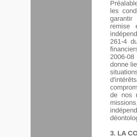
Préalabl
les cond
garanti
remise 
indépend
261-4 du
financie
2006-08 
donne lie
situation
d'intérê
comprome
de nos m
missions
indépen
déontolog
3. LA 