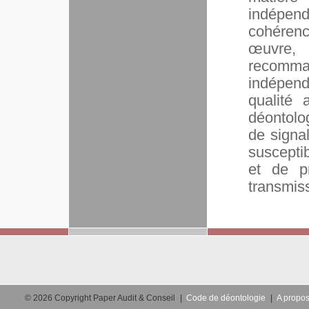
indépen
cohérenc
œuvre, 
recomman
indépend
qualité 
déontolo
de signal
susceptib
et de p
transmiss
© 2026 Copyright Paper Audit & Conseil
|
Code de déontologie
|
A propos