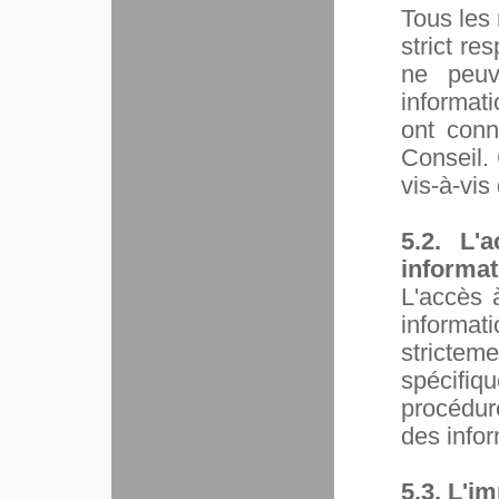
Tous les
strict re
ne peuv
informati
ont conn
Conseil. 
vis-à-vis
5.2. L'
informat
L'accès 
informat
strictem
spécifi
procédur
des infor
5.3. L'im