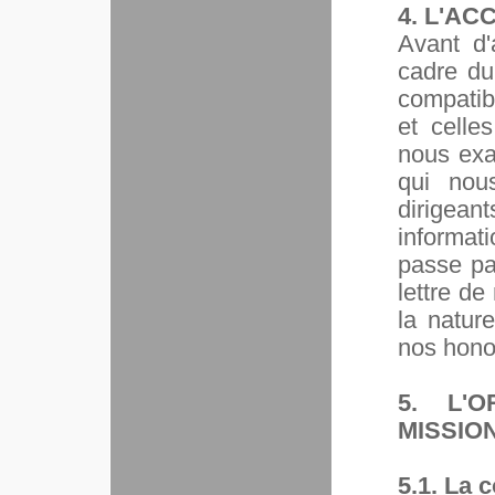
4. L'AC
Avant d'
cadre du
compatib
et celle
nous exa
qui nous
dirigea
informat
passe par
lettre d
la natur
nos hono
5. L'
MISSIO
5.1. La c