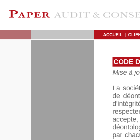
ACCUEIL
|
CLIE
CODE D
Mise à jo
La socié
de déont
d'intégri
respecte
accepte,
déontolo
par chac