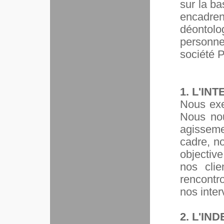
sur la ba
encadren
déontolo
personne
société 
1. L'IN
Nous exe
Nous nou
agissemen
cadre, n
objectiv
nos clie
rencontr
nos inter
2. L'I