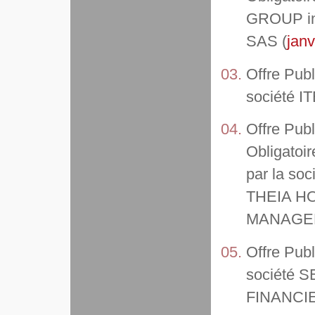
GROUP in
SAS (
janv
Offre Publ
société I
Offre Publ
Obligatoir
par la so
THEIA H
MANAGEME
Offre Publ
société S
FINANCI