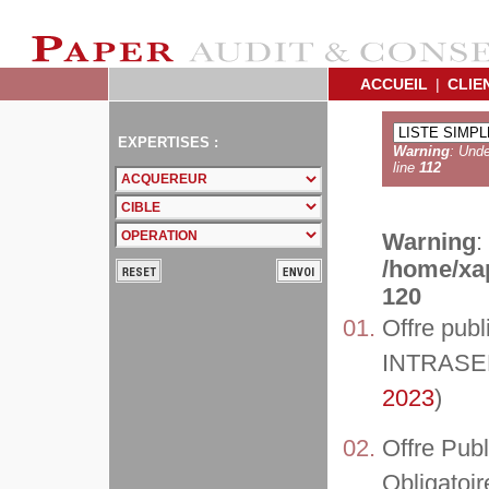
ACCUEIL
|
CLIE
EXPERTISES :
Warning
: Unde
line
112
Warning
:
/home/xap
120
Offre publ
INTRASENS
2023
)
Offre Publ
Obligatoir