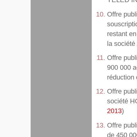
YELED I
Offre publ
souscript
restant en
la sociét
Offre pub
900 000 a
réduction 
Offre publ
société H
2013
)
Offre pub
de 450 00