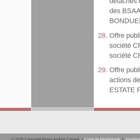
détachés 
des BSAAR
BONDUEL
Offre publ
société 
société C
Offre publ
actions de
ESTATE F
© 2026 Copyright Paper Audit & Conseil
|
Code de déontologie
|
A propos