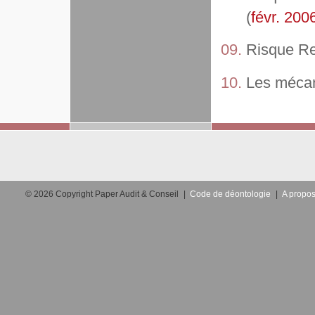
(
févr. 200
Risque Re
Les mécani
© 2026 Copyright Paper Audit & Conseil
|
Code de déontologie
|
A propos