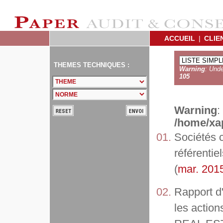
ACCUEIL
|
CLIE
THEMES TECHNIQUES :
Warning
: Unde
105
Warning
:
/home/xap
Sociétés
référentie
(
mar. 201
Rapport d
les actio