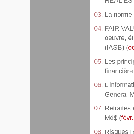
REAL EST
La norme 
FAIR VALU
oeuvre, ét
(IASB) (
oc
Les princi
financière
L'informat
General M
Retraites 
Md$ (
févr
Risques R