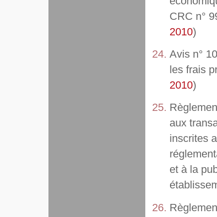
économique
CRC n° 99-
2010
)
Avis n° 10
les frais 
2010
)
Règlement
aux transa
inscrites 
réglementa
et à la pu
établissem
Règlement