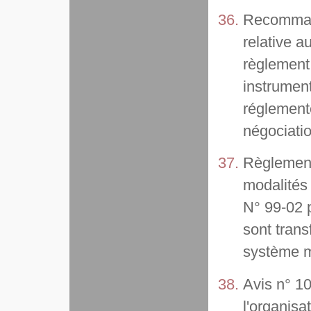
Recomman
relative a
règlement
instrument
réglement
négociatio
Règlement
modalités
N° 99-02 p
sont tran
système mu
Avis n° 10
l'organisa