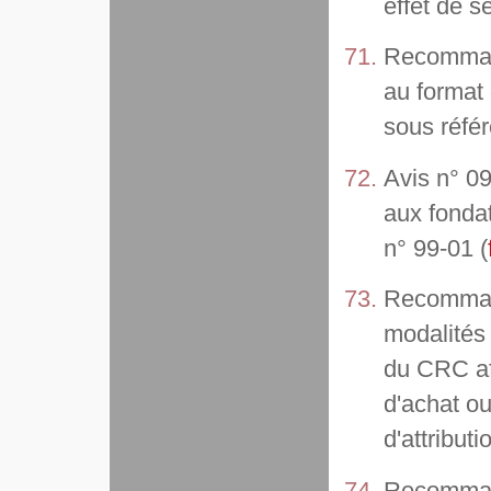
effet de se
Recommand
au format
sous référ
Avis n° 09
aux fondat
n° 99-01 (
Recommand
modalités
du CRC af
d'achat ou
d'attribut
Recomman