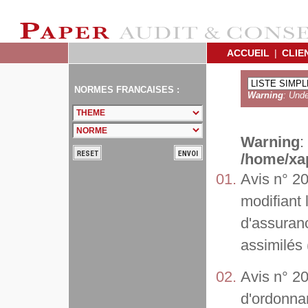
ACCUEIL
|
CLIE
NORMES FRANCAISES :
Warning
: Unde
Warning
:
/home/xap
Avis n° 20
modifiant 
d'assuranc
assimilés 
Avis n° 20
d'ordonnan