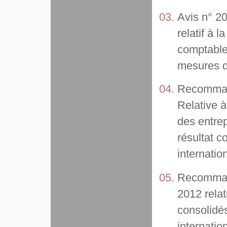
Avis n° 20
relatif à l
comptable
mesures du
Recommand
Relative à
des entre
résultat c
internatio
Recomman
2012 relat
consolidé
internatio