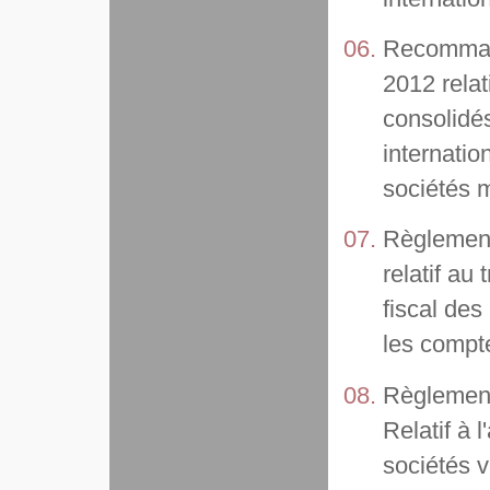
Recomman
2012 relat
consolidé
internatio
sociétés m
Règlement
relatif a
fiscal des
les compt
Règlement
Relatif à
sociétés v