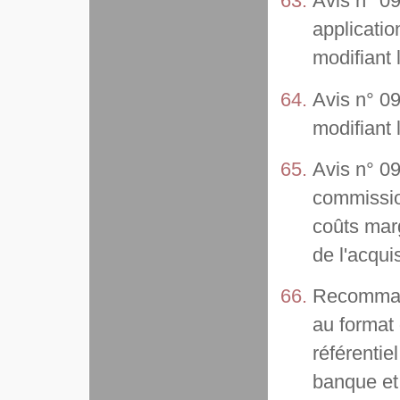
Avis n° 09
applicatio
modifiant 
Avis n° 09
modifiant
Avis n° 09
commissio
coûts marg
de l'acqui
Recommand
au format 
référentie
banque et